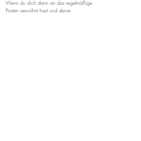
Wenn du dich dann an das regelmäßige 
Posten gewöhnt hast und deine 
Followerzahlen wachsen, kannst du auch 
bezahlte Werbung
 schalten. Dadurch 
wirst du noch sichtbarer und neue 
Besucher werden auf deinen Account 
aufmerksam. Deine 
Sichtbarkeit steigt
, du 
gewinnst mehr Follower und erreichst 
dadurch noch mehr Menschen, die du für 
Yoga begeistern kannst.
6. Flyer – die klassische Art der 
Yoga Werbung
Wie kannst du dein Angebot noch besser 
bekannt machen? Neben deiner Website 
und Social Media Marketing kannst du 
noch ganz klassisch Flyer verteilen, die 
dich und dein Yoga Angebot vorstellen. 
Auch 
für spezielle Angebote
 wie Retreats, 